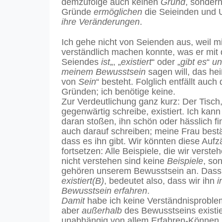
demzufolge auch keinen
Grund
, sonder
Gründe
ermöglichen
die Seieinden und
ihre Veränderungen
.
Ich gehe nicht von Seienden aus, weil 
verständlich machen konnte, was er mit
Seiendes
ist
„, „
existiert
“ oder „
gibt es
“
un
meinem Bewusstsein
sagen will, das hei
von
Sein
“ besteht. Folglich entfällt auc
Gründen; ich benötige keine.
Zur Verdeutlichung ganz kurz: Der Tisch
gegenwärtig schreibe, existiert. Ich kan
daran stoßen, ihn schön oder hässlich f
auch darauf schreiben; meine Frau bestät
dass es ihn gibt. Wir könnten diese Aufz
fortsetzen: Alle Beispiele, die wir verst
nicht verstehen sind keine
Beispiele
, so
gehören unserem Bewusstsein an. Dass 
existiert(B)
, bedeutet also, dass wir ihn
i
Bewusstsein erfahren
.
Damit
habe ich keine Verständnisproble
aber
außerhalb
des Bewusstseins existie
unabhängig von allem Erfahren-Können.