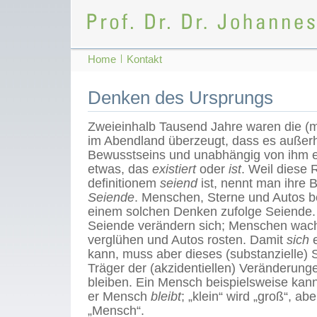
Home
|
Kontakt
Denken des Ursprungs
Zweieinhalb Tausend Jahre waren die (
im Abendland überzeugt, dass es außer
Bewusstseins und unabhängig von ihm ein
etwas, das
existiert
oder
ist
. Weil diese R
definitionem
seiend
ist, nennt man ihre 
Seiende
. Menschen, Sterne und Autos b
einem solchen Denken zufolge Seiende.
Seiende verändern sich; Menschen wac
verglühen und Autos rosten. Damit
sich
e
kann, muss aber dieses (substanzielle) S
Träger der (akzidentiellen) Veränderun
bleiben. Ein Mensch beispielsweise kan
er Mensch
bleibt
; „klein“ wird „groß“, ab
„Mensch“.