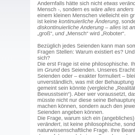
Andernfalls hätte sich nicht
etwas veränd
Mensch -, sondern es wäre
alles anders
einem kleinen Menschen vielleicht ein g
ist keine
kontinuierliche Änderung
, sond
diskontinuierliche Anderung
–
alles
ist
an
„groß“,
und
„Mensch“ wird „Roboter“.
Bezüglich jedes Seienden kann man som
Fragen Stellen: Warum existiert es? Un
sich?
Die erst Frage ist eine philosophische. I
im
Grund
des Seienden. Unseres Erachte
Seienden oder – exakter formuliert – blei
unverständlich, was mit der Behauptung 
gemeint sein könnte (vergleiche „Realitä
Bewusstsein“). Aber wer voraussetzt, da
müsste nicht nur diese seine Behauptu
machen können, sondern auch den jewe
Seienden angeben können.
Die Frage, warum sich ein (angebliches
verändert
, ist keine philosophische, son
naturwissenschaftliche Frage. Ihre Beant